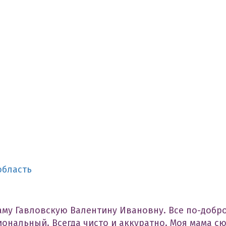
область
аму Гавловскую Валентину Ивановну. Все по-добр
иональный. Всегда чисто и аккуратно. Моя мама с